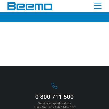
contenu
principal
0 800 711 500
Service et appel gratuits
Lun. - Ven. 9h - 12h / 14h - 18h