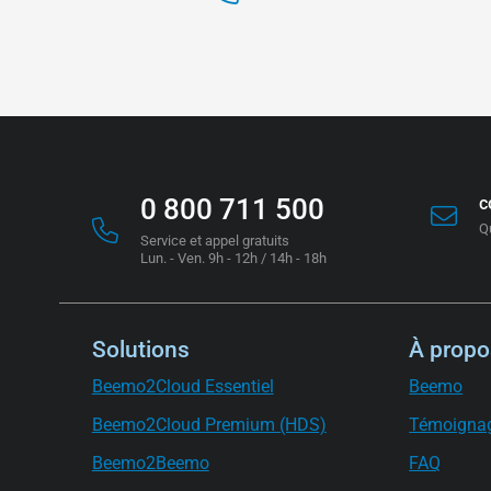
0 800 711 500
c
Q
Service et appel gratuits
Lun. - Ven. 9h - 12h / 14h - 18h
Solutions
À propo
Beemo2Cloud Essentiel
Beemo
Beemo2Cloud Premium (HDS)
Témoigna
Beemo2Beemo
FAQ