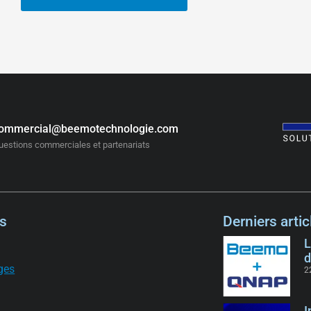
ommercial@beemotechnologie.com
uestions commerciales et partenariats
s
Derniers artic
L
d
ges
2
I