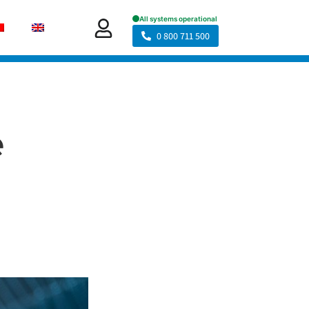
0 800 711 500
e