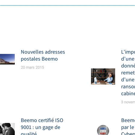
Nouvelles adresses
L’imp
postales Beemo
d’une
donné
20 mars 2015
remett
d’une
ranso
cabine
3 novem
Beemo certifié ISO
Beem
9001 : un gage de
par le
qualité
Cybers