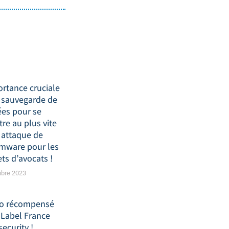
ortance cruciale
 sauvegarde de
es pour se
re au plus vite
 attaque de
mware pour les
ts d’avocats !
bre 2023
o récompensé
 Label France
ecurity !