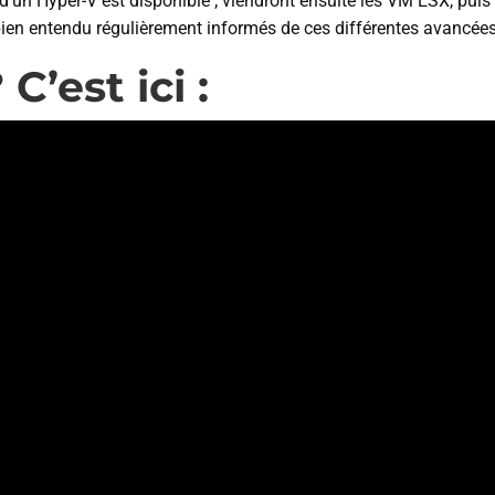
d’un Hyper-V est disponible ; viendront ensuite les VM ESX, puis
bien entendu régulièrement informés de ces différentes avancées
’est ici :