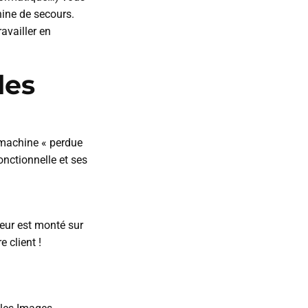
ine de secours.
availler en
les
 machine « perdue
onctionnelle et ses
seur est monté sur
 client !