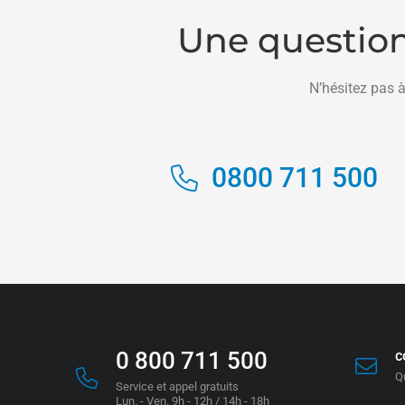
Une question
N’hésitez pas à
0800 711 500
0 800 711 500
c
Q
Service et appel gratuits
Lun. - Ven. 9h - 12h / 14h - 18h