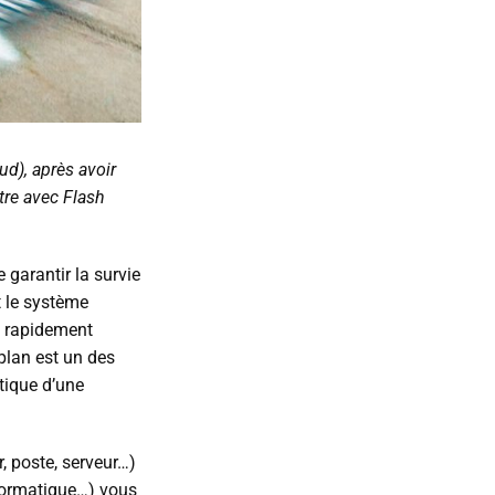
d), après avoir
tre avec Flash
e garantir la survie
t le système
us rapidement
plan est un des
atique d’une
, poste, serveur…)
nformatique…) vous