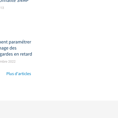
ionnalité SNMP
013
nt paramétrer
chage des
gardes en retard
embre 2022
Plus d'articles