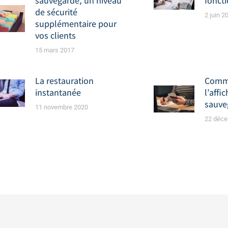
sauvegarde, un niveau
fonct
de sécurité
2 juin 2
supplémentaire pour
vos clients
15 mars 2017
La restauration
Comme
instantanée
l’affi
sauve
11 novembre 2020
22 déc