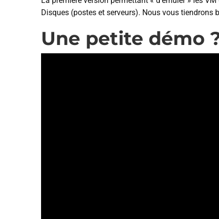
La première version permettant « d’émuler » les VM 
Disques (postes et serveurs). Nous vous tiendrons 
Une petite démo ? C